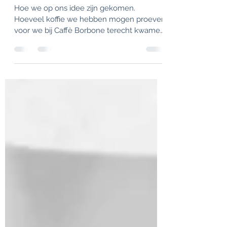
Wie zijn wij?
Hoe we op ons idee zijn gekomen.
Hoeveel koffie we hebben mogen proeven
voor we bij Caffè Borbone terecht kwamen.
Dat we heel veel verstand hebben van
koffie(bonen) etc. etc. ​ Maar nee. Wij zijn
gewoon koffiedrinkers. Net zoals jij... Soms
hebben we trek in een lekkere cappuccino
en soms een espresso waar we van gaan
stuiteren. Gewoon lekkere koffie voor elk
moment. We vinden dat koffiebonen
kopen simpel moet zijn. En daarom zijn wij
opzoek gegaan en zijn we terecht
gekomen