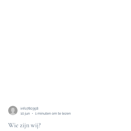
info780358
10 jun
1 minuten om te lezen