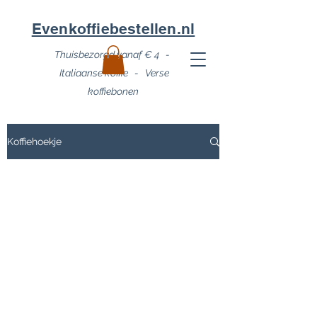
Evenkoffiebestellen.nl
Thuisbezorgd vanaf € 4 -
Italiaanse koffie - Verse
koffiebonen
Koffiehoekje