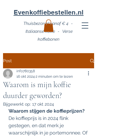
Evenkoffiebestellen.nl
Thuisbezorgd vanaf € 4 -
Italiaanse koffie - Verse
koffiebonen
Post
info780358
16 okt 2024
2 minuten om te lezen
Waarom is mijn koffie
duurder geworden?
Bijgewerkt op:
17 okt 2024
Waarom stijgen de koffieprijzen? 
De koffieprijs is in 2024 flink 
gestegen, en dat merk je 
waarschijnlijk in je portemonnee. Of 